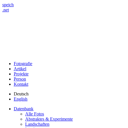
speich
.net
Fotografie
Artikel
Projekte
Person
Kontakt
Deutsch
English
Datenbank
Alle Fotos
Abstraktes & Experimente
Landschaften