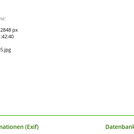
me:
 2848 px
:42:40
5.jpg
ationen (Exif)
Datenbank