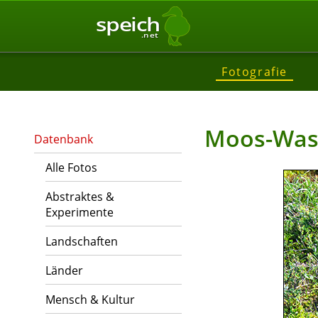
speich
.net
Fotografie
Moos-Was
Datenbank
Alle Fotos
Abstraktes &
Experimente
Landschaften
Länder
Mensch & Kultur