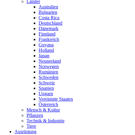
Länder
Australien
Bulgarien
Costa Rica
Deutschland
Dänemark
Finnland
Frankreich
Guyana
Holland
Japan
Neuseeland
Norwegen
Rumänien
Schweden
Schweiz
Spanien
Ungarn
Vereinigte Staaten
Österreich
Mensch & Kultur
Pflanzen
Technik & Industrie
Tiere
Ausrüstung