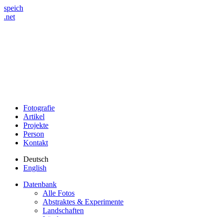
speich
.net
Fotografie
Artikel
Projekte
Person
Kontakt
Deutsch
English
Datenbank
Alle Fotos
Abstraktes & Experimente
Landschaften