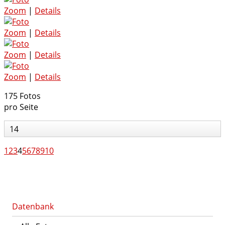
Zoom
|
Details
Zoom
|
Details
Zoom
|
Details
Zoom
|
Details
175 Fotos
pro Seite
14
1
2
3
4
5
6
7
8
9
10
Datenbank