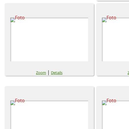
|
Zoom
Details