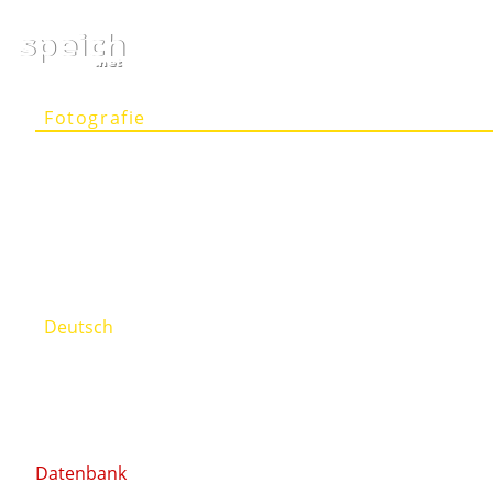
speich
.net
Fotografie
Artikel
Projekte
Person
Kontakt
Deutsch
English
Datenbank