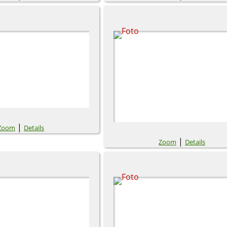
|
Zoom
Details
|
Zoom
Details