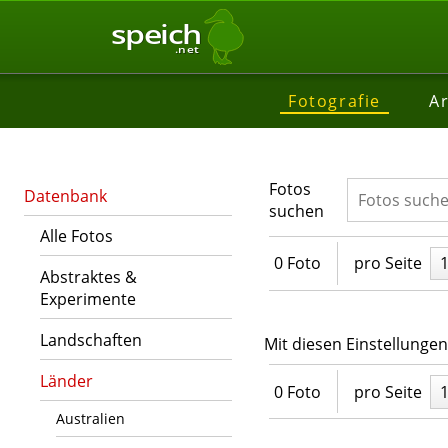
speich
.net
Fotografie
Ar
Fotos
Datenbank
suchen
Alle Fotos
0 Foto
pro Seite
Abstraktes &
Experimente
Landschaften
Mit diesen Einstellunge
Länder
0 Foto
pro Seite
Australien