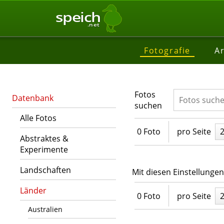
speich
.net
Fotografie
Ar
Fotos
Datenbank
suchen
Alle Fotos
0 Foto
pro Seite
Abstraktes &
Experimente
Landschaften
Mit diesen Einstellunge
Länder
0 Foto
pro Seite
Australien