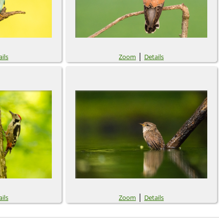
|
ils
Zoom
Details
|
ils
Zoom
Details