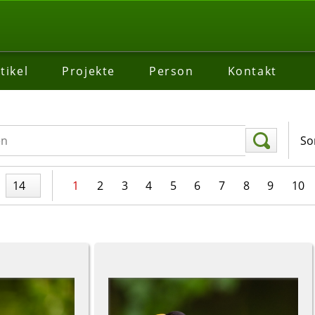
tikel
Projekte
Person
Kontakt
So
14
1
2
3
4
5
6
7
8
9
10