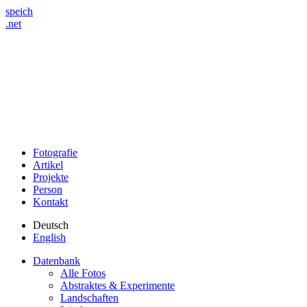
speich
.net
Fotografie
Artikel
Projekte
Person
Kontakt
Deutsch
English
Datenbank
Alle Fotos
Abstraktes & Experimente
Landschaften