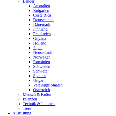
Länder
Australien
Bulgarien
Costa Rica
Deutschland
Dänemark
Finnland
Frankreich
Guyana
Holland
Japan
Neuseeland
Norwegen
Rumänien
Schweden
Schweiz
Spanien
Ungarn
Vereinigte Staaten
Österreich
Mensch & Kultur
Pflanzen
Technik & Industrie
Tiere
Ausrüstung