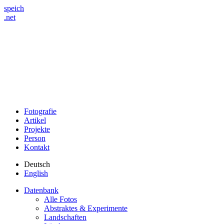
speich
.net
Fotografie
Artikel
Projekte
Person
Kontakt
Deutsch
English
Datenbank
Alle Fotos
Abstraktes & Experimente
Landschaften