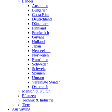
Länder
Australien
Bulgarien
Costa Rica
Deutschland
Dänemark
Finnland
Frankreich
Guyana
Holland
Japan
Neuseeland
Norwegen
Rumänien
Schweden
Schweiz
Spanien
Ungarn
Vereinigte Staaten
Österreich
Mensch & Kultur
Pflanzen
Technik & Industrie
Tiere
Ausrüstung