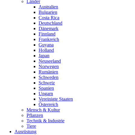
Länder
Australien
Bulgarien
Costa Rica
Deutschland
Dänemark
Finnland
Frankreich
Guyana
Holland
Japan
Neuseeland
Norwegen
Rumänien
Schweden
Schweiz
Spanien
Ungarn
Vereinigte Staaten
Österreich
Mensch & Kultur
Pflanzen
Technik & Industrie
Tiere
Ausrüstung