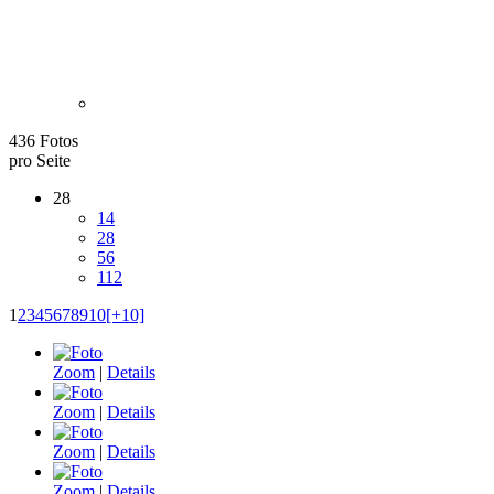
436 Fotos
pro Seite
28
14
28
56
112
1
2
3
4
5
6
7
8
9
10
[+10]
Zoom
|
Details
Zoom
|
Details
Zoom
|
Details
Zoom
|
Details