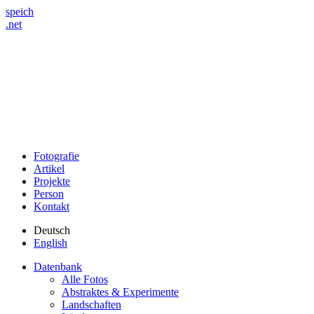
speich
.net
Fotografie
Artikel
Projekte
Person
Kontakt
Deutsch
English
Datenbank
Alle Fotos
Abstraktes & Experimente
Landschaften