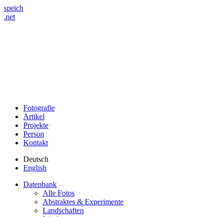
speich
.net
Fotografie
Artikel
Projekte
Person
Kontakt
Deutsch
English
Datenbank
Alle Fotos
Abstraktes & Experimente
Landschaften