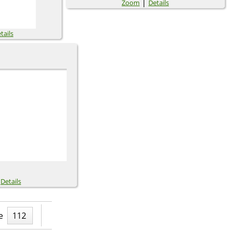
|
Zoom
Details
tails
|
Details
e
112