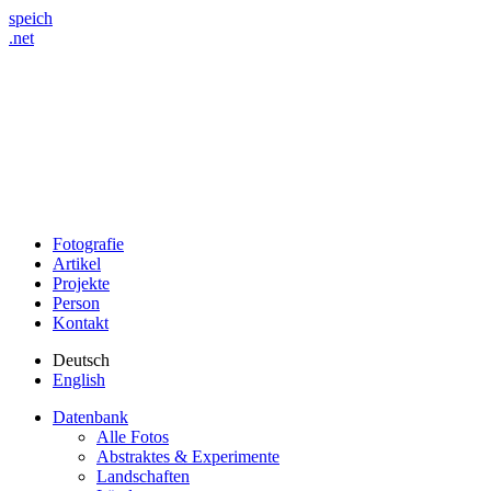
speich
.net
Fotografie
Artikel
Projekte
Person
Kontakt
Deutsch
English
Datenbank
Alle Fotos
Abstraktes & Experimente
Landschaften