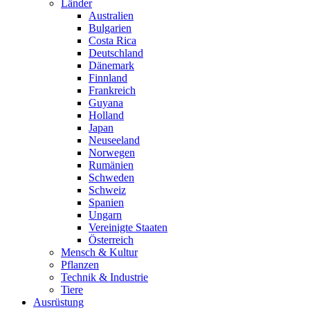
Länder
Australien
Bulgarien
Costa Rica
Deutschland
Dänemark
Finnland
Frankreich
Guyana
Holland
Japan
Neuseeland
Norwegen
Rumänien
Schweden
Schweiz
Spanien
Ungarn
Vereinigte Staaten
Österreich
Mensch & Kultur
Pflanzen
Technik & Industrie
Tiere
Ausrüstung