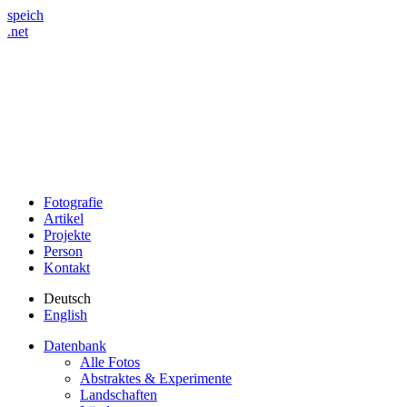
speich
.net
Fotografie
Artikel
Projekte
Person
Kontakt
Deutsch
English
Datenbank
Alle Fotos
Abstraktes & Experimente
Landschaften