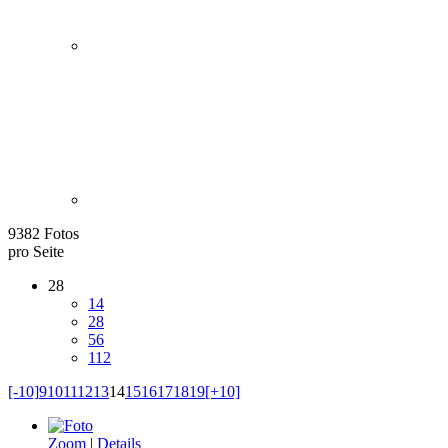
9382 Fotos
pro Seite
28
14
28
56
112
[-10]
9
10
11
12
13
14
15
16
17
18
19
[+10]
Zoom
|
Details