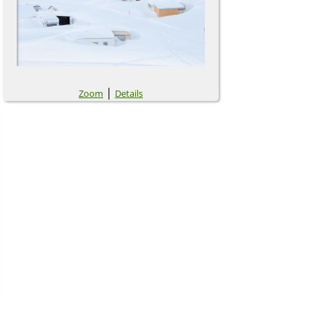
|
Zoom
Details