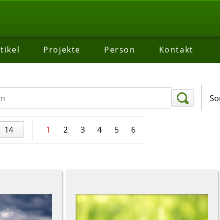
tikel
Projekte
Person
Kontakt
So
14
1
2
3
4
5
6