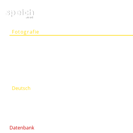
speich
.net
Fotografie
Artikel
Projekte
Person
Kontakt
Deutsch
English
Datenbank