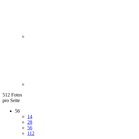
512 Fotos
pro Seite
56
14
28
56
112