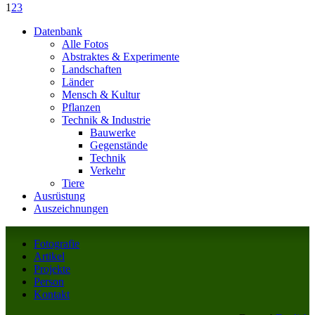
1
2
3
Datenbank
Alle Fotos
Abstraktes & Experimente
Landschaften
Länder
Mensch & Kultur
Pflanzen
Technik & Industrie
Bauwerke
Gegenstände
Technik
Verkehr
Tiere
Ausrüstung
Auszeichnungen
Fotografie
Artikel
Projekte
Person
Kontakt