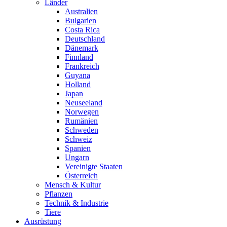
Länder
Australien
Bulgarien
Costa Rica
Deutschland
Dänemark
Finnland
Frankreich
Guyana
Holland
Japan
Neuseeland
Norwegen
Rumänien
Schweden
Schweiz
Spanien
Ungarn
Vereinigte Staaten
Österreich
Mensch & Kultur
Pflanzen
Technik & Industrie
Tiere
Ausrüstung