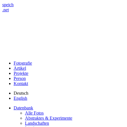
speich
.net
Fotografie
Artikel
Projekte
Person
Kontakt
Deutsch
English
Datenbank
Alle Fotos
Abstraktes & Experimente
Landschaften