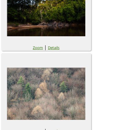
|
Zoom
Details