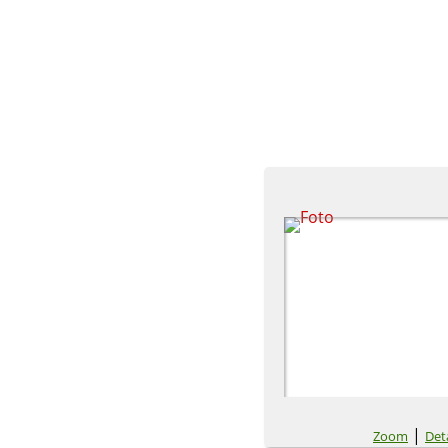
|
Zoom
Deta