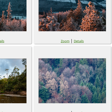
|
ils
Zoom
Details