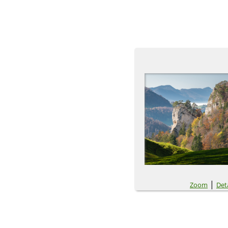
|
Zoom
Deta