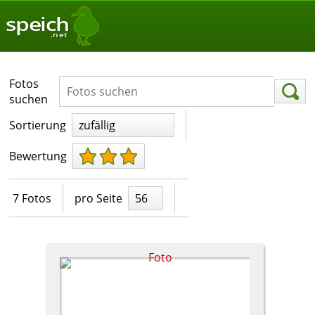
speich
.net
Fotos
suchen
Sortierung
zufällig
Bewertung
7 Fotos
pro Seite
56