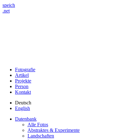
speich
.net
Fotografie
Artikel
Projekte
Person
Kontakt
Deutsch
English
Datenbank
Alle Fotos
Abstraktes & Experimente
Landschaften