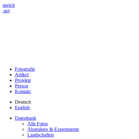
speich
.net
Fotografie
Artikel
Projekte
Person
Kontakt
Deutsch
English
Datenbank
Alle Fotos
Abstraktes & Experimente
Landschaften