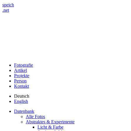
speich
.net
Fotografie
Artikel
Projekte
Person
Kontakt
Deutsch
English
Datenbank
Alle Fotos
Abstraktes & Experimente
Licht & Farbe