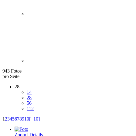
943 Fotos
pro Seite
28
14
28
56
112
1
2
3
4
5
6
7
8
9
10
[+10]
Zoom
|
Details