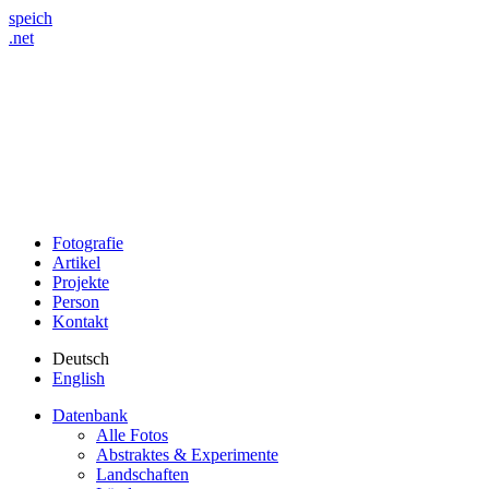
speich
.net
Fotografie
Artikel
Projekte
Person
Kontakt
Deutsch
English
Datenbank
Alle Fotos
Abstraktes & Experimente
Landschaften