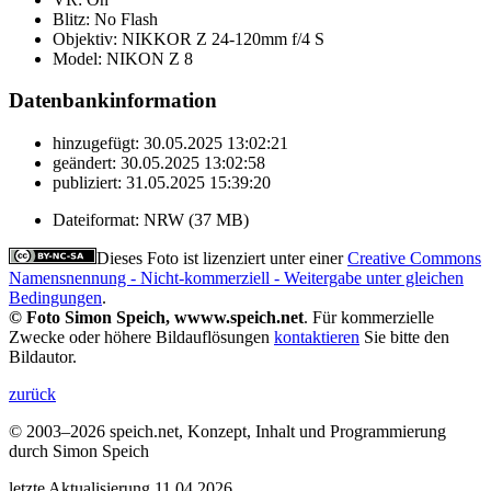
Blitz:
No Flash
Objektiv:
NIKKOR Z 24-120mm f/4 S
Model:
NIKON Z 8
Datenbankinformation
hinzugefügt:
30.05.2025 13:02:21
geändert:
30.05.2025 13:02:58
publiziert:
31.05.2025 15:39:20
Dateiformat:
NRW (37 MB)
Dieses Foto ist lizenziert unter einer
Creative Commons
Namensnennung - Nicht-kommerziell - Weitergabe unter gleichen
Bedingungen
.
© Foto Simon Speich, wwww.speich.net
. Für kommerzielle
Zwecke oder höhere Bildauflösungen
kontaktieren
Sie bitte den
Bildautor.
zurück
© 2003–2026 speich.net, Konzept, Inhalt und Programmierung
durch Simon Speich
letzte Aktualisierung 11.04.2026