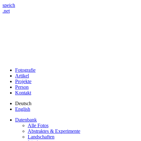
speich
.net
Fotografie
Artikel
Projekte
Person
Kontakt
Deutsch
English
Datenbank
Alle Fotos
Abstraktes & Experimente
Landschaften