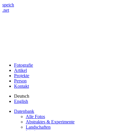
speich
.net
Fotografie
Artikel
Projekte
Person
Kontakt
Deutsch
English
Datenbank
Alle Fotos
Abstraktes & Experimente
Landschaften