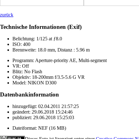
zurück
Technische Informationen (Exif)
Belichtung:
1/125 at ƒ8.0
ISO:
400
Brennweite:
18.0 mm, Distanz : 5.96 m
Programm:
Aperture-priority AE, Multi-segment
VR:
Off
Blitz:
No Flash
Objektiv:
18-200mm f/3.5-5.6 G VR
Model:
NIKON D300
Datenbankinformation
hinzugefügt:
02.04.2011 21:57:25
geändert:
29.06.2018 15:24:46
publiziert:
29.06.2018 15:25:03
Dateiformat:
NEF (16 MB)
Dieses Foto ist lizenziert unter einer
Creative Commons Na