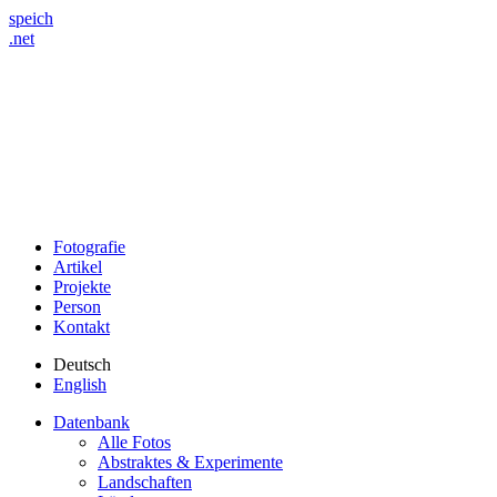
speich
.net
Fotografie
Artikel
Projekte
Person
Kontakt
Deutsch
English
Datenbank
Alle Fotos
Abstraktes & Experimente
Landschaften