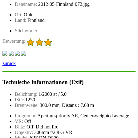
Dateiname:
2012-05-Finnland-072.jpg
Ort:
Oulu
Land:
Finnland
Stichwörter:
Bewertung:
zurück
Technische Informationen (Exif)
Belichtung:
1/2000 at ƒ5.0
ISO:
1250
Brennweite:
300.0 mm, Distanz : 7.08 m
Programm:
Aperture-priority AE, Center-weighted average
VR:
Off
Blitz:
Off, Did not fire
Objektiv:
300mm f/2.8 G VR
Model:
NIKON D800