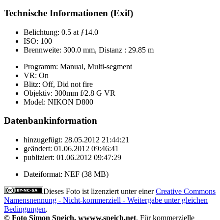
Technische Informationen (Exif)
Belichtung:
0.5 at ƒ14.0
ISO:
100
Brennweite:
300.0 mm, Distanz : 29.85 m
Programm:
Manual, Multi-segment
VR:
On
Blitz:
Off, Did not fire
Objektiv:
300mm f/2.8 G VR
Model:
NIKON D800
Datenbankinformation
hinzugefügt:
28.05.2012 21:44:21
geändert:
01.06.2012 09:46:41
publiziert:
01.06.2012 09:47:29
Dateiformat:
NEF (38 MB)
Dieses Foto ist lizenziert unter einer
Creative Commons
Namensnennung - Nicht-kommerziell - Weitergabe unter gleichen
Bedingungen
.
© Foto Simon Speich, wwww.speich.net
. Für kommerzielle