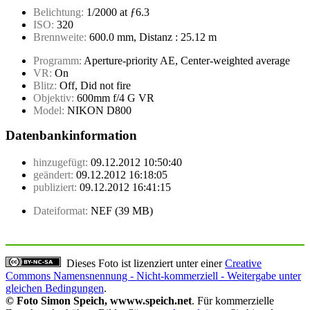
Belichtung:
1/2000 at ƒ6.3
ISO:
320
Brennweite:
600.0 mm, Distanz : 25.12 m
Programm:
Aperture-priority AE, Center-weighted average
VR:
On
Blitz:
Off, Did not fire
Objektiv:
600mm f/4 G VR
Model:
NIKON D800
Datenbankinformation
hinzugefügt:
09.12.2012 10:50:40
geändert:
09.12.2012 16:18:05
publiziert:
09.12.2012 16:41:15
Dateiformat:
NEF (39 MB)
Dieses Foto ist lizenziert unter einer
Creative
Commons Namensnennung - Nicht-kommerziell - Weitergabe unter
gleichen Bedingungen
.
© Foto Simon Speich, wwww.speich.net
. Für kommerzielle