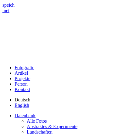
speich
.net
Fotografie
Artikel
Projekte
Person
Kontakt
Deutsch
English
Datenbank
Alle Fotos
Abstraktes & Experimente
Landschaften