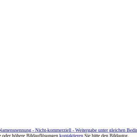
amensnennung - Nicht-kommerziell - Weitergabe unter gleichen Bed
e oder höhere Bildauflösungen
kontaktieren
Sie bitte den Bildautor.