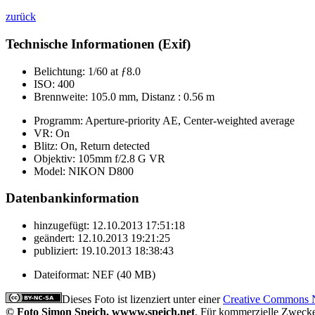
zurück
Technische Informationen (Exif)
Belichtung:
1/60 at ƒ8.0
ISO:
400
Brennweite:
105.0 mm, Distanz : 0.56 m
Programm:
Aperture-priority AE, Center-weighted average
VR:
On
Blitz:
On, Return detected
Objektiv:
105mm f/2.8 G VR
Model:
NIKON D800
Datenbankinformation
hinzugefügt:
12.10.2013 17:51:18
geändert:
12.10.2013 19:21:25
publiziert:
19.10.2013 18:38:43
Dateiformat:
NEF (40 MB)
Dieses Foto ist lizenziert unter einer
Creative Commons N
© Foto Simon Speich, wwww.speich.net
. Für kommerzielle Zweck