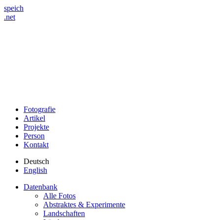
speich
.net
Fotografie
Artikel
Projekte
Person
Kontakt
Deutsch
English
Datenbank
Alle Fotos
Abstraktes & Experimente
Landschaften