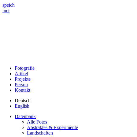
speich
.net
Fotografie
Artikel
Projekte
Person
Kontakt
Deutsch
English
Datenbank
Alle Fotos
Abstraktes & Experimente
Landschaften