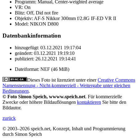
Programm:
Manual, Center-weighted average
VR:
On
Blitz:
Off, Did not fire
Objektiv:
AF-S Nikkor 300mm f/2.8G IF-ED VR II
Model:
NIKON D800
Datenbankinformation
hinzugefügt:
03.12.2021 19:17:04
geändert:
03.12.2021 19:19:10
publiziert:
26.12.2021 19:14:41
Dateiformat:
NEF (46 MiB)
Dieses Foto ist lizenziert unter einer
Creative Commons
Namensnennung - Nicht-kommerziell - Weitergabe unter gleichen
Bedingungen
.
© Foto Simon Speich, wwww.speich.net
. Für kommerzielle
Zwecke oder höhere Bildauflösungen
kontaktieren
Sie bitte den
Bildautor.
zurück
© 2003–2026 speich.net, Konzept, Inhalt und Programmierung
durch Simon Speich