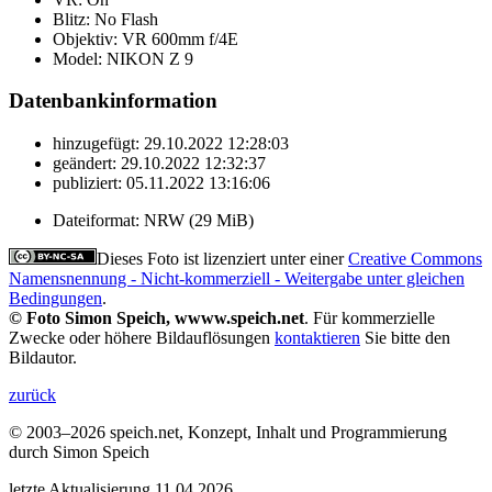
Blitz:
No Flash
Objektiv:
VR 600mm f/4E
Model:
NIKON Z 9
Datenbankinformation
hinzugefügt:
29.10.2022 12:28:03
geändert:
29.10.2022 12:32:37
publiziert:
05.11.2022 13:16:06
Dateiformat:
NRW (29 MiB)
Dieses Foto ist lizenziert unter einer
Creative Commons
Namensnennung - Nicht-kommerziell - Weitergabe unter gleichen
Bedingungen
.
© Foto Simon Speich, wwww.speich.net
. Für kommerzielle
Zwecke oder höhere Bildauflösungen
kontaktieren
Sie bitte den
Bildautor.
zurück
© 2003–2026 speich.net, Konzept, Inhalt und Programmierung
durch Simon Speich
letzte Aktualisierung 11.04.2026