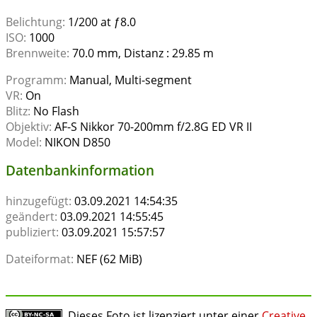
Belichtung:
1/200 at ƒ8.0
ISO:
1000
Brennweite:
70.0 mm, Distanz : 29.85 m
Programm:
Manual, Multi-segment
VR:
On
Blitz:
No Flash
Objektiv:
AF-S Nikkor 70-200mm f/2.8G ED VR II
Model:
NIKON D850
Datenbankinformation
hinzugefügt:
03.09.2021 14:54:35
geändert:
03.09.2021 14:55:45
publiziert:
03.09.2021 15:57:57
Dateiformat:
NEF (62 MiB)
Dieses Foto ist lizenziert unter einer
Creative