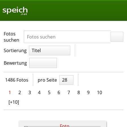
speich
.net
Fotos
suchen
Sortierung
Titel
Bewertung
1486 Fotos
pro Seite
28
1
2
3
4
5
6
7
8
9
10
[+10]