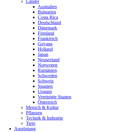
Länder
Australien
Bulgarien
Costa Rica
Deutschland
Dänemark
Finnland
Frankreich
Guyana
Holland
Japan
Neuseeland
Norwegen
Rumänien
Schweden
Schweiz
Spanien
Ungarn
Vereinigte Staaten
Österreich
Mensch & Kultur
Pflanzen
Technik & Industrie
Tiere
Ausrüstung