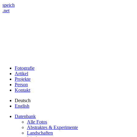
speich
.net
Fotografie
Artikel
Projekte
Person
Kontakt
Deutsch
English
Datenbank
Alle Fotos
Abstraktes & Experimente
Landschaften