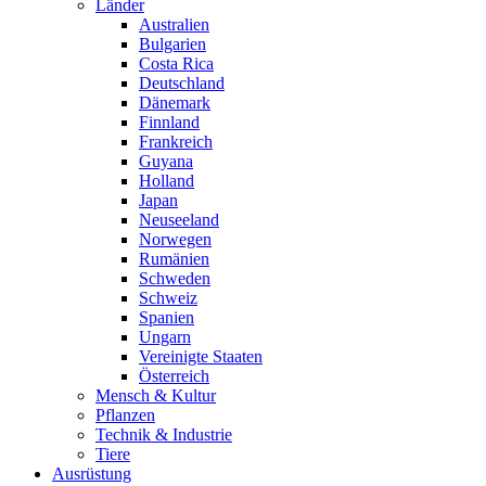
Länder
Australien
Bulgarien
Costa Rica
Deutschland
Dänemark
Finnland
Frankreich
Guyana
Holland
Japan
Neuseeland
Norwegen
Rumänien
Schweden
Schweiz
Spanien
Ungarn
Vereinigte Staaten
Österreich
Mensch & Kultur
Pflanzen
Technik & Industrie
Tiere
Ausrüstung