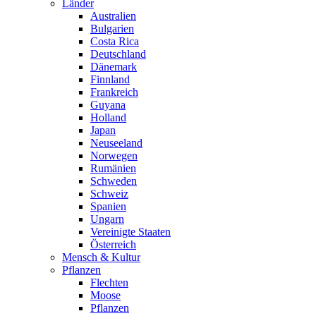
Länder
Australien
Bulgarien
Costa Rica
Deutschland
Dänemark
Finnland
Frankreich
Guyana
Holland
Japan
Neuseeland
Norwegen
Rumänien
Schweden
Schweiz
Spanien
Ungarn
Vereinigte Staaten
Österreich
Mensch & Kultur
Pflanzen
Flechten
Moose
Pflanzen