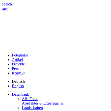
speich
.net
Fotografie
Artikel
Projekte
Person
Kontakt
Deutsch
English
Datenbank
Alle Fotos
Abstraktes & Experimente
Landschaften