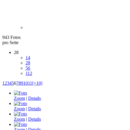
943 Fotos
pro Seite
28
14
28
56
112
1
2
3
4
5
6
7
8
9
10
11
[+10]
Zoom
|
Details
Zoom
|
Details
Zoom
|
Details
Zoom
|
Details